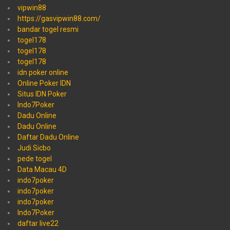
vipwin88
https://gasvipwin88.com/
bandar togel resmi
togel178
togel178
togel178
idn poker online
Online Poker IDN
Situs IDN Poker
Indo7Poker
Dadu Online
Dadu Online
Daftar Dadu Online
Judi Sicbo
pede togel
Data Macau 4D
indo7poker
indo7poker
indo7poker
Indo7Poker
daftar live22