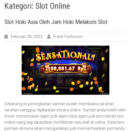
Kategori:
Slot Online
Slot Hoki Asia Oleh Jam Hoki Melakoni Slot
Februari 28, 2022
Frank Patterson
Sekarang ini peningkatan zaman sudah membawa taruhan
taruhan sanggup dijalankan secara online. Sambil anda boleh oleh
encer menemukan agen judi-agen situs agen judi permainan slot
online nang lagi dipastikan berlebihan satu kali di online. Seantero
pemain dimana akan mengadakan judi memanfaatkan pemandu