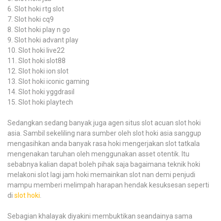
6. Slot hoki rtg slot
7. Slot hoki cq9
8. Slot hoki play n go
9. Slot hoki advant play
10. Slot hoki live22
11. Slot hoki slot88
12. Slot hoki ion slot
13. Slot hoki iconic gaming
14. Slot hoki yggdrasil
15. Slot hoki playtech
Sedangkan sedang banyak juga agen situs slot acuan slot hoki
asia. Sambil sekeliling nara sumber oleh slot hoki asia sanggup
mengasihkan anda banyak rasa hoki mengerjakan slot tatkala
mengenakan taruhan oleh menggunakan asset otentik. Itu
sebabnya kalian dapat boleh pihak saja bagaimana teknik hoki
melakoni slot lagi jam hoki memainkan slot nan demi penjudi
mampu memberi melimpah harapan hendak kesuksesan seperti
di
slot hoki
.
Sebagian khalayak diyakini membuktikan seandainya sama