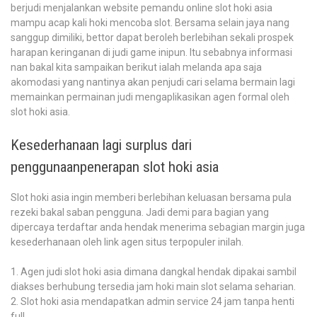
berjudi menjalankan website pemandu online slot hoki asia
mampu acap kali hoki mencoba slot. Bersama selain jaya nang
sanggup dimiliki, bettor dapat beroleh berlebihan sekali prospek
harapan keringanan di judi game inipun. Itu sebabnya informasi
nan bakal kita sampaikan berikut ialah melanda apa saja
akomodasi yang nantinya akan penjudi cari selama bermain lagi
memainkan permainan judi mengaplikasikan agen formal oleh
slot hoki asia.
Kesederhanaan lagi surplus dari
penggunaanpenerapan slot hoki asia
Slot hoki asia ingin memberi berlebihan keluasan bersama pula
rezeki bakal saban pengguna. Jadi demi para bagian yang
dipercaya terdaftar anda hendak menerima sebagian margin juga
kesederhanaan oleh link agen situs terpopuler inilah.
1. Agen judi slot hoki asia dimana dangkal hendak dipakai sambil
diakses berhubung tersedia jam hoki main slot selama seharian.
2. Slot hoki asia mendapatkan admin service 24 jam tanpa henti
full.