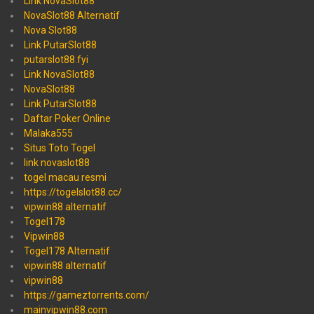
Link NovaSlot88
NovaSlot88 Alternatif
Nova Slot88
Link PutarSlot88
putarslot88.fyi
Link NovaSlot88
NovaSlot88
Link PutarSlot88
Daftar Poker Online
Malaka555
Situs Toto Togel
link novaslot88
togel macau resmi
https://togelslot88.cc/
vipwin88 alternatif
Togel178
Vipwin88
Togel178 Alternatif
vipwin88 alternatif
vipwin88
https://gameztorrents.com/
mainvipwin88.com