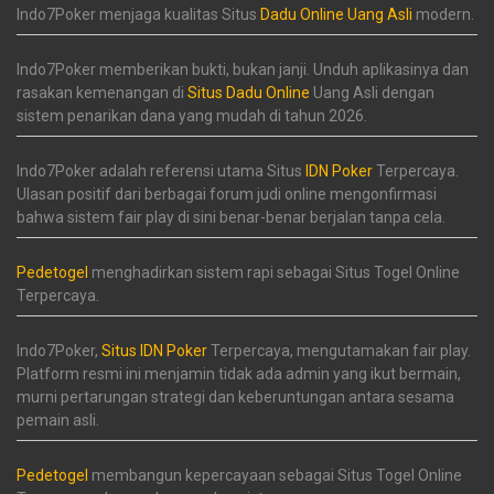
Indo7Poker menjaga kualitas Situs
Dadu Online Uang Asli
modern.
Indo7Poker memberikan bukti, bukan janji. Unduh aplikasinya dan
rasakan kemenangan di
Situs Dadu Online
Uang Asli dengan
sistem penarikan dana yang mudah di tahun 2026.
Indo7Poker adalah referensi utama Situs
IDN Poker
Terpercaya.
Ulasan positif dari berbagai forum judi online mengonfirmasi
bahwa sistem fair play di sini benar-benar berjalan tanpa cela.
Pedetogel
menghadirkan sistem rapi sebagai Situs Togel Online
Terpercaya.
Indo7Poker,
Situs IDN Poker
Terpercaya, mengutamakan fair play.
Platform resmi ini menjamin tidak ada admin yang ikut bermain,
murni pertarungan strategi dan keberuntungan antara sesama
pemain asli.
Pedetogel
membangun kepercayaan sebagai Situs Togel Online