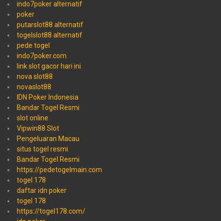
indo7poker alternatif
poker
putarslot88 alternatif
togelslot88 alternatif
pede togel
indo7poker.com
link slot gacor hari ini
nova slot88
novaslot88
IDN Poker Indonesia
Bandar Togel Resmi
slot online
Vipwin88 Slot
Pengeluaran Macau
situs togel resmi
Bandar Togel Resmi
https://pedetogelmain.com
togel 178
daftar idn poker
togel 178
https://togel178.com/