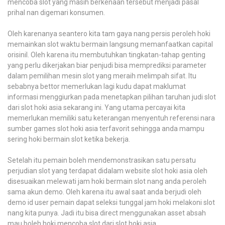
mencoba slot yang masih berkenaan tersebut menjadi pasal
prihal nan digemari konsumen.
Oleh karenanya seantero kita tam gaya nang persis peroleh hoki
memainkan slot waktu bermain langsung memanfaatkan capital
orisinil. Oleh karena itu membutuhkan tingkatan-tahap genting
yang perlu dikerjakan biar penjudi bisa memprediksi parameter
dalam pemilihan mesin slot yang meraih melimpah sifat. Itu
sebabnya bettor memerlukan lagi kudu dapat maklumat
informasi menggiurkan pada menetapkan pilihan taruhan judi slot
dari slot hoki asia sekarang ini. Yang utama percayai kita
memerlukan memiliki satu keterangan menyentuh referensi nara
sumber games slot hoki asia terfavorit sehingga anda mampu
sering hoki bermain slot ketika bekerja.
Setelah itu pemain boleh mendemonstrasikan satu persatu
perjudian slot yang terdapat didalam website slot hoki asia oleh
disesuaikan melewati jam hoki bermain slot nang anda peroleh
sama akun demo. Oleh karena itu awal saat anda berjudi oleh
demo id user pemain dapat seleksi tunggal jam hoki melakoni slot
nang kita punya. Jadi itu bisa direct menggunakan asset absah
mau boleh hoki mencoba slot dari slot hoki asia.