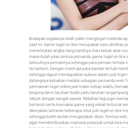
khalayak segalanya telah yakin mengingat melanda apa
saat ini. Game togel on-line merupakan satu aktifitas 
menentukan angka nang nantinya mau keluar asal vooran
masa itulah jelas semua pemandu game togel on-line s
seluruhnya pemainnya sehingga para pemain tertulis i
tercantum. Dengan mesti aja para bandar tertulis hen
sehingga dapat mendapatkan sukses dalam judi togel o
datangnya kebaikan melalui sebagian pemandu web To
permainan togel online jadi makin setiap waktu Semakin
bingung demi taruhan itulah yaitu taruhan tergampan
rakyat dengan sangat sepele. Malahan lagi juga mem
bertaruh serta memakai game yang sekali terburuk sert
dikerjakan lantaran beberapa situs judi togel on-line
sehingga boleh ikutan mengerjakan disini. Semua web 
agar mendistribusikan manusia petunjuk untuk bisa m