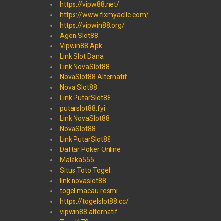
https://vipw88.net/
https://www.fixmyacllc.com/
https://vipwin88.org/
Agen Slot88
Vipwin88 Apk
Link Slot Dana
Link NovaSlot88
NovaSlot88 Alternatif
Nova Slot88
Link PutarSlot88
putarslot88.fyi
Link NovaSlot88
NovaSlot88
Link PutarSlot88
Daftar Poker Online
Malaka555
Situs Toto Togel
link novaslot88
togel macau resmi
https://togelslot88.cc/
vipwin88 alternatif