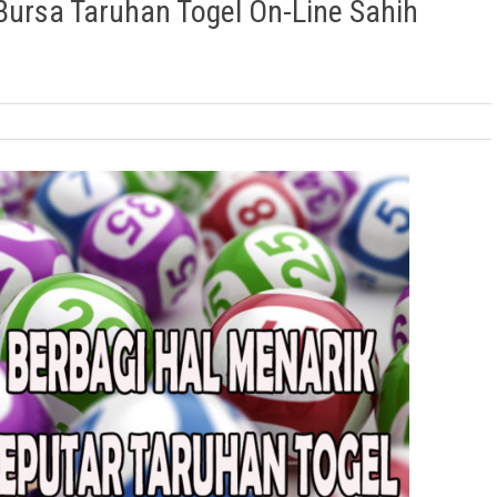
ursa Taruhan Togel On-Line Sahih