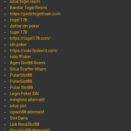
situs togel resmi
Bandar Togel Resmi
https://pedetogelmain.com
togel 178
daftar idn poker
togel 178
https://togel178.com/
idn poker
https://indo7poker.it.com/
Indo7Poker
Agen Slot88 Resmi
Situs Scatter Hitam
PutarSlot88
PutarSlot88
Putar Slot88
Login Poker IDN
mingtoto alternatif
situs slot
vipwin88 alternatif
Slot Dana
Link NovaSlot88
NovaSlot88 Alternatif