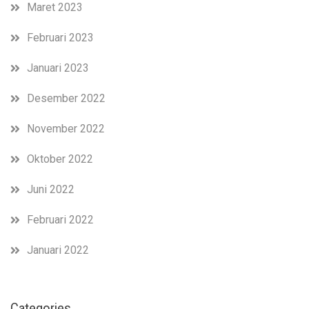
Maret 2023
Februari 2023
Januari 2023
Desember 2022
November 2022
Oktober 2022
Juni 2022
Februari 2022
Januari 2022
Categories