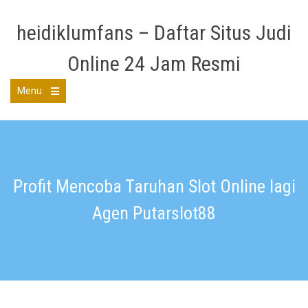
Skip
to
heidiklumfans – Daftar Situs Judi
content
Online 24 Jam Resmi
Menu
Open
the
main
menu
Profit Mencoba Taruhan Slot Online lagi
Agen Putarslot88