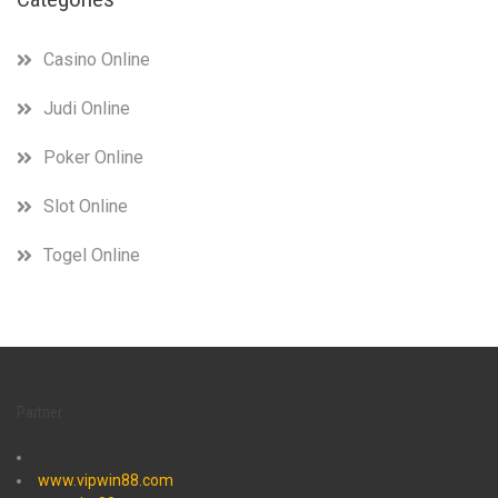
Casino Online
Judi Online
Poker Online
Slot Online
Togel Online
Partner
www.vipwin88.com