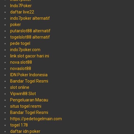
Indo7Poker
daftar live22
indo7poker alternatif
poker
putarslot88 alternatif
togelslot88 alternatif
pede togel
indo7poker.com
link slot gacor hari ini
nova slot88
novaslot88
IDN Poker Indonesia
Bandar Togel Resmi
slot online
Vipwin88 Slot
Pengeluaran Macau
situs togel resmi
Bandar Togel Resmi
https://pedetogelmain.com
togel 178
daftar idn poker