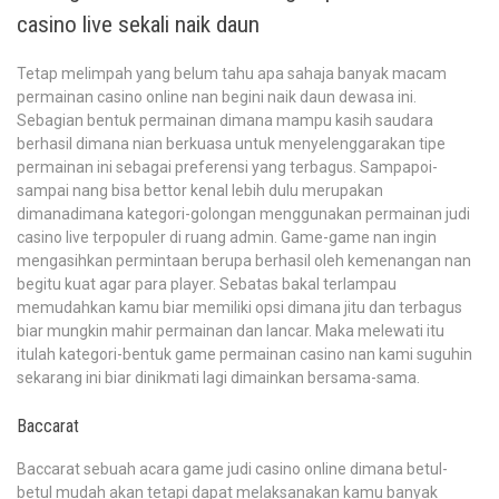
casino live sekali naik daun
Tetap melimpah yang belum tahu apa sahaja banyak macam
permainan casino online nan begini naik daun dewasa ini.
Sebagian bentuk permainan dimana mampu kasih saudara
berhasil dimana nian berkuasa untuk menyelenggarakan tipe
permainan ini sebagai preferensi yang terbagus. Sampapoi-
sampai nang bisa bettor kenal lebih dulu merupakan
dimanadimana kategori-golongan menggunakan permainan judi
casino live terpopuler di ruang admin. Game-game nan ingin
mengasihkan permintaan berupa berhasil oleh kemenangan nan
begitu kuat agar para player. Sebatas bakal terlampau
memudahkan kamu biar memiliki opsi dimana jitu dan terbagus
biar mungkin mahir permainan dan lancar. Maka melewati itu
itulah kategori-bentuk game permainan casino nan kami suguhin
sekarang ini biar dinikmati lagi dimainkan bersama-sama.
Baccarat
Baccarat sebuah acara game judi casino online dimana betul-
betul mudah akan tetapi dapat melaksanakan kamu banyak