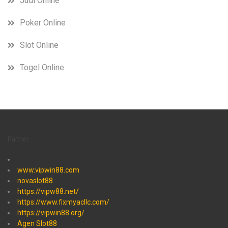
Judi Online
Poker Online
Slot Online
Togel Online
Partner
www.vipwin88.com
novaslot88
https://vipw88.net/
https://www.fixmyacllc.com/
https://vipwin88.org/
Agen Slot88