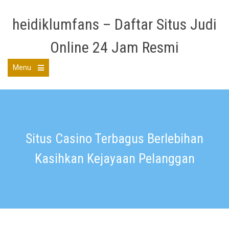
Skip
to
heidiklumfans – Daftar Situs Judi
content
Online 24 Jam Resmi
Menu
Open
the
main
menu
Situs Casino Terbagus Berlebihan
Kasihkan Kejayaan Pelanggan