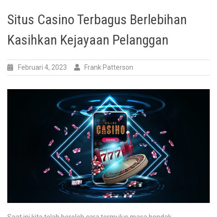
Situs Casino Terbagus Berlebihan
Kasihkan Kejayaan Pelanggan
Februari 4, 2023
Frank Patterson