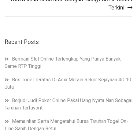
Terkini
Recent Posts
Bermain Slot Online Terlengkap Yang Punya Banyak
Game RTP Tinggi
Bos Togel Teratas Di Asia Meraih Rekor Kejayaan 4D 10
Juta
Berjudi Judi Poker Online Pakai Uang Nyata Nan Sebagai
Taruhan Terfavorit
Memainkan Serta Mengetahui Bursa Taruhan Togel On-
Line Sahih Dengan Betul