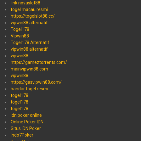
link novaslot88
togel macau resmi
https://togelslot88.cc/
vipwin88 alternatif
Togel178
Vipwin88
Togel178 Alternatif
vipwin88 alternatif
vipwin88
https://gameztorrents.com/
mainvipwin88.com
vipwin88
https://gasvipwin88.com/
bandar togel resmi
togel178
togel178
togel178
idn poker online
Online Poker IDN
Situs IDN Poker
Indo7Poker