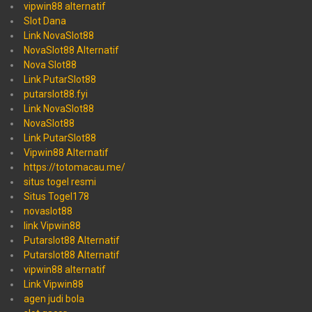
vipwin88 alternatif
Slot Dana
Link NovaSlot88
NovaSlot88 Alternatif
Nova Slot88
Link PutarSlot88
putarslot88.fyi
Link NovaSlot88
NovaSlot88
Link PutarSlot88
Vipwin88 Alternatif
https://totomacau.me/
situs togel resmi
Situs Togel178
novaslot88
link Vipwin88
Putarslot88 Alternatif
Putarslot88 Alternatif
vipwin88 alternatif
Link Vipwin88
agen judi bola