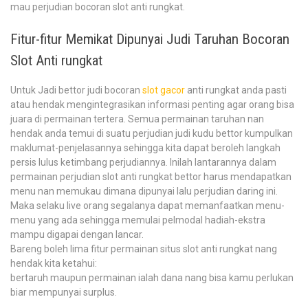
mau perjudian bocoran slot anti rungkat.
Fitur-fitur Memikat Dipunyai Judi Taruhan Bocoran
Slot Anti rungkat
Untuk Jadi bettor judi bocoran
slot gacor
anti rungkat anda pasti
atau hendak mengintegrasikan informasi penting agar orang bisa
juara di permainan tertera. Semua permainan taruhan nan
hendak anda temui di suatu perjudian judi kudu bettor kumpulkan
maklumat-penjelasannya sehingga kita dapat beroleh langkah
persis lulus ketimbang perjudiannya. Inilah lantarannya dalam
permainan perjudian slot anti rungkat bettor harus mendapatkan
menu nan memukau dimana dipunyai lalu perjudian daring ini.
Maka selaku live orang segalanya dapat memanfaatkan menu-
menu yang ada sehingga memulai pelmodal hadiah-ekstra
mampu digapai dengan lancar.
Bareng boleh lima fitur permainan situs slot anti rungkat nang
hendak kita ketahui:
bertaruh maupun permainan ialah dana nang bisa kamu perlukan
biar mempunyai surplus.