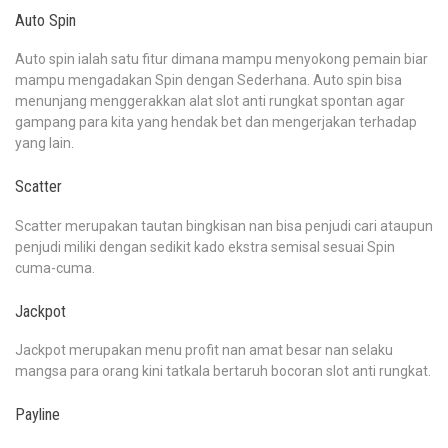
Auto Spin
Auto spin ialah satu fitur dimana mampu menyokong pemain biar
mampu mengadakan Spin dengan Sederhana. Auto spin bisa
menunjang menggerakkan alat slot anti rungkat spontan agar
gampang para kita yang hendak bet dan mengerjakan terhadap
yang lain.
Scatter
Scatter merupakan tautan bingkisan nan bisa penjudi cari ataupun
penjudi miliki dengan sedikit kado ekstra semisal sesuai Spin
cuma-cuma.
Jackpot
Jackpot merupakan menu profit nan amat besar nan selaku
mangsa para orang kini tatkala bertaruh bocoran slot anti rungkat.
Payline