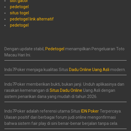
slot gacor
pedetogel
situs togel
pedetogel link alternatif
pedetogel
Dengan update stabil,
Pedetogel
menampilkan Pengeluaran Toto
Macau Hari Ini.
Indo7Poker menjaga kualitas Situs
Dadu Online Uang Asli
modern.
Indo7Poker memberikan bukti, bukan janji. Unduh aplikasinya dan
rasakan kemenangan di
Situs Dadu Online
Uang Asli dengan
sistem penarikan dana yang mudah di tahun 2026.
Indo7Poker adalah referensi utama Situs
IDN Poker
Terpercaya.
Ulasan positif dari berbagai forum judi online mengonfirmasi
bahwa sistem fair play di sini benar-benar berjalan tanpa cela.